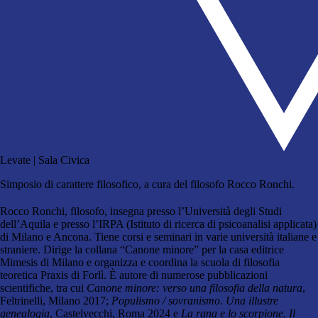
Levate | Sala Civica
Simposio di carattere filosofico, a cura del filosofo Rocco Ronchi.
Rocco Ronchi
, filosofo, insegna presso l’Università degli Studi
dell’Aquila e presso l’IRPA (Istituto di ricerca di psicoanalisi applicata)
di Milano e Ancona. Tiene corsi e seminari in varie università italiane e
straniere. Dirige la collana “Canone minore” per la casa editrice
Mimesis di Milano e organizza e coordina la scuola di filosofia
teoretica Praxis di Forlì. È autore di numerose pubblicazioni
scientifiche, tra cui
Canone minore: verso una filosofia della natura
,
Feltrinelli, Milano 2017;
Populismo / sovranismo. Una illustre
genealogia
, Castelvecchi, Roma 2024 e
La rana e lo scorpione. Il